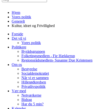
Hjem
Vores politik
Generelt
Kultur, idræt og Frivillighed
Forside
Det vil vi
Vores politik
Politikere
Byrådsgruppen
Folketingsmedlem - Fie Hækkerup
Regionsrådsmedlem- Susanne Due Kristensen
Om os
Bestyrelse
Socialdemokratiet
Når vi er sammen
Hillerødkredsen
Privatlivspolitik
Vær med
Netværkerne
Bidrag
Har du 5 min?
Kalender