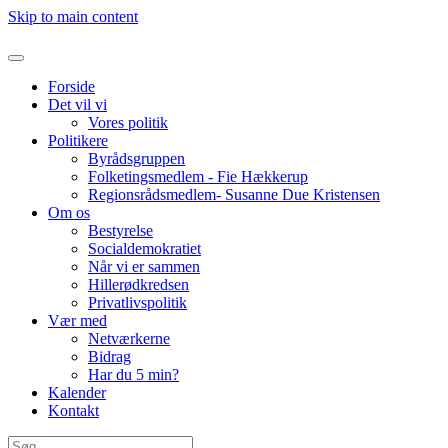
Skip to main content
Forside
Det vil vi
Vores politik
Politikere
Byrådsgruppen
Folketingsmedlem - Fie Hækkerup
Regionsrådsmedlem- Susanne Due Kristensen
Om os
Bestyrelse
Socialdemokratiet
Når vi er sammen
Hillerødkredsen
Privatlivspolitik
Vær med
Netværkerne
Bidrag
Har du 5 min?
Kalender
Kontakt