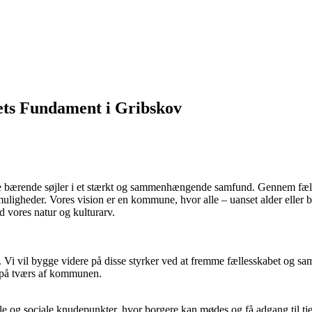
bets Fundament i Gribskov
er de bærende søjler i et stærkt og sammenhængende samfund. Gennem fæll
 muligheder. Vores vision er en kommune, hvor alle – uanset alder eller 
vores natur og kulturarv.
i vil bygge videre på disse styrker ved at fremme fællesskabet og sa
g på tværs af kommunen.
lle og sociale knudepunkter, hvor borgere kan mødes og få adgang til tj