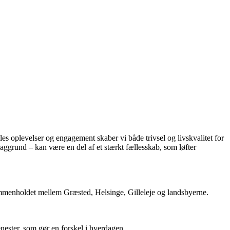
es oplevelser og engagement skaber vi både trivsel og livskvalitet for
baggrund – kan være en del af et stærkt fællesskab, som løfter
mmenholdet mellem Græsted, Helsinge, Gilleleje og landsbyerne.
enester, som gør en forskel i hverdagen.