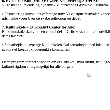
6. Events for Kulturen: Festivaler, Koncerter og Street Art
Vi ønsker en levende og dynamisk kulturscene i Gribskov. Kulturelle e
• Festivaler og kunst i det offentlige rum: Vi vil støtte festivaler, konc
udsmykke vores byer og skabe refleksion og debat.
7. Kulturskole – Et Kreativt Center for Alle:
En kulturskole skal være en central del af Gribskovs kulturelle udvikli
deres talenter.
• Samarbejde og synergi: Kulturskolen skal samarbejde med lokale skoler,
at blive et kreativt knudepunkt i kommunen.
Dette program forener visionen om et Gribskov, hvor kultur, frivilligh
kulturel rigdom er tilgængeligt for alle borgere.