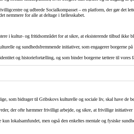
ivilligcentre og udbrede Socialkompasset – en platform, der gør det letter
 det nemmere for alle at deltage i fællesskabet.
tere i kultur- og fritidsområdet for at sikre, at eksisterende tilbud ikke
e kulturelle og sundhedsfremmende initiativer, som engagerer borgerne på 
dentitet og historiefortælling, og som binder borgerne tættere til vores f
lige, som bidrager til Gribskovs kulturelle og sociale liv, skal have de 
er, der ofte hæmmer frivilligt arbejde, og sikre, at frivillige initiative
ke kun lokalsamfundet, men også den enkeltes mentale og fysiske sundh