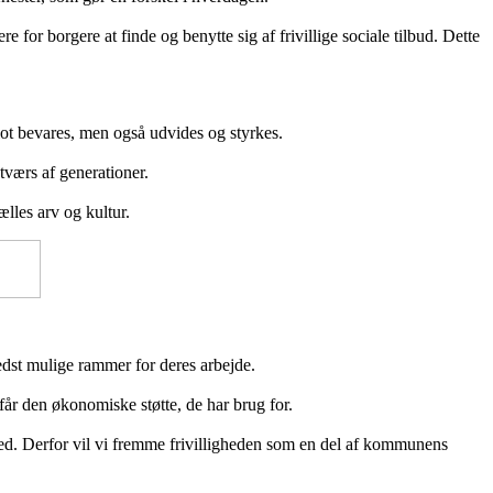
e for borgere at finde og benytte sig af frivillige sociale tilbud. Dette
 blot bevares, men også udvides og styrkes.
tværs af generationer.
ælles arv og kultur.
bedst mulige rammer for deres arbejde.
r får den økonomiske støtte, de har brug for.
ed. Derfor vil vi fremme frivilligheden som en del af kommunens