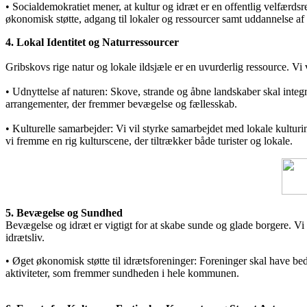
• Socialdemokratiet mener, at kultur og idræt er en offentlig velfærdsre
økonomisk støtte, adgang til lokaler og ressourcer samt uddannelse af fr
4. Lokal Identitet og Naturressourcer
Gribskovs rige natur og lokale ildsjæle er en uvurderlig ressource. V
• Udnyttelse af naturen: Skove, strande og åbne landskaber skal integ
arrangementer, der fremmer bevægelse og fællesskab.
• Kulturelle samarbejder: Vi vil styrke samarbejdet med lokale kult
vi fremme en rig kulturscene, der tiltrækker både turister og lokale.
5. Bevægelse og Sundhed
Bevægelse og idræt er vigtigt for at skabe sunde og glade borgere. Vi vil
idrætsliv.
• Øget økonomisk støtte til idrætsforeninger: Foreninger skal have bedre
aktiviteter, som fremmer sundheden i hele kommunen.