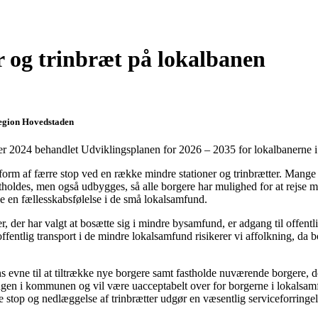
er og trinbræt på lokalbanen
Region Hovedstaden
er 2024 behandlet Udviklingsplanen for 2026 – 2035 for lokalbanerne 
 i form af færre stop ved en række mindre stationer og trinbrætter. Man
etholdes, men også udbygges, så alle borgere har mulighed for at rejse m
be en fællesskabsfølelse i de små lokalsamfund.
 der har valgt at bosætte sig i mindre bysamfund, er adgang til offentl
ntlig transport i de mindre lokalsamfund risikerer vi affolkning, da bor
ne til at tiltrække nye borgere samt fastholde nuværende borgere, der 
gen i kommunen og vil være uacceptabelt over for borgerne i lokalsamfu
e stop og nedlæggelse af trinbrætter udgør en væsentlig serviceforringel