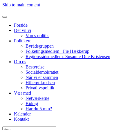
Skip to main content
Forside
Det vil vi
Vores politik
Politikere
Byrådsgruppen
Folketingsmedlem - Fie Hækkerup
Regionsrådsmedlem- Susanne Due Kristensen
Om os
Bestyrelse
Socialdemokratiet
Når vi er sammen
Hillerødkredsen
Privatlivspolitik
Vær med
Netværkerne
Bidrag
Har du 5 min?
Kalender
Kontakt