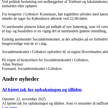
Ved politisk beslutning om nedlæggelser af Trinbræt og lokalstationer,
nedsættes eller ophører.
For borgerne i Gribskov Kommune, bør togdriften udvides med kørsel ti
mindre de tager fra København allerede ved 22.00-tiden.
Vi anerkender planens fokus på indkøb af nye batteritog, som vil være 
af tog- og busdriften er en vigtig del af samfundets grønne omstilling,
Endelig anerkender Socialdemokratiet, at der arbejdes på en forbedret
brugervenlige end de er i dag.
Socialdemokratiet i Gribskov opfordrer til, at region Hovedstaden aktiv
På vegne af bestyrelsen for Socialdemokratiet i Gribskov,
Allan Nielsen
Formand, Socialdemokratiet i Gribskov
Andre nyheder
Af hjetet tak for opbakningen og tilliden
Oprettet: 22. november 2025
Af hjertet tak for opbakningen og tilliden. Som vi omsætter til indfl
Læs mere