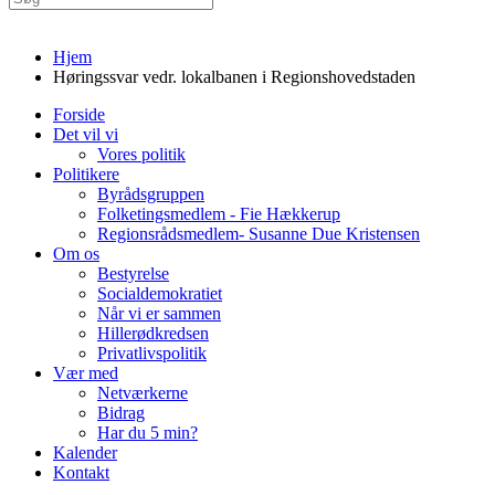
Hjem
Høringssvar vedr. lokalbanen i Regionshovedstaden
Forside
Det vil vi
Vores politik
Politikere
Byrådsgruppen
Folketingsmedlem - Fie Hækkerup
Regionsrådsmedlem- Susanne Due Kristensen
Om os
Bestyrelse
Socialdemokratiet
Når vi er sammen
Hillerødkredsen
Privatlivspolitik
Vær med
Netværkerne
Bidrag
Har du 5 min?
Kalender
Kontakt