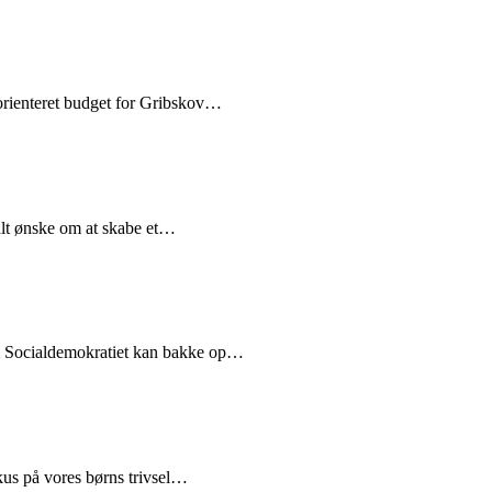
orienteret budget for Gribskov…
okalt ønske om at skabe et…
i Socialdemokratiet kan bakke op…
okus på vores børns trivsel…