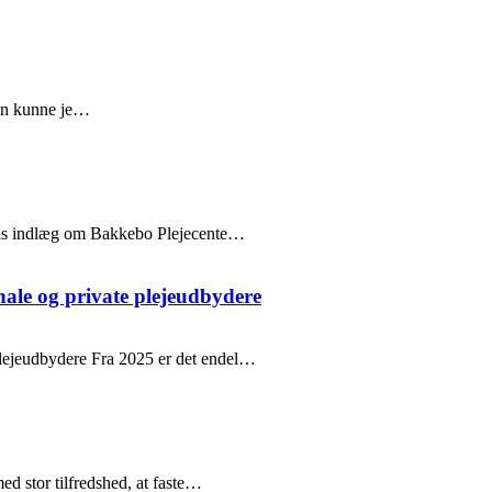
dan kunne je…
rtis indlæg om Bakkebo Plejecente…
le og private plejeudbydere
lejeudbydere Fra 2025 er det endel…
d stor tilfredshed, at faste…