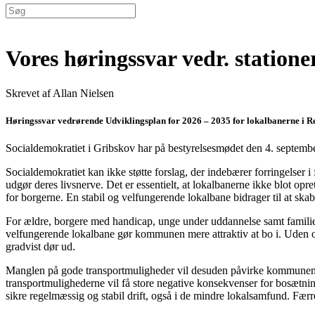
Vores høringssvar vedr. station
Skrevet af Allan Nielsen
Høringssvar vedrørende Udviklingsplan for 2026 – 2035 for lokalbanerne i 
Socialdemokratiet i Gribskov har på bestyrelsesmødet den 4. septemb
Socialdemokratiet kan ikke støtte forslag, der indebærer forringelser
udgør deres livsnerve. Det er essentielt, at lokalbanerne ikke blot opr
for borgerne. En stabil og velfungerende lokalbane bidrager til at ska
For ældre, borgere med handicap, unge under uddannelse samt familier,
velfungerende lokalbane gør kommunen mere attraktiv at bo i. Uden offe
gradvist dør ud.
Manglen på gode transportmuligheder vil desuden påvirke kommunens ev
transportmulighederne vil få store negative konsekvenser for bosætnin
sikre regelmæssig og stabil drift, også i de mindre lokalsamfund. Færr