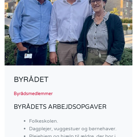
BYRÅDET
Byrådsmedlemmer
BYRÅDETS ARBEJDSOPGAVER
Folkeskolen.
Dagplejer, vuggestuer og børnehaver.
Plejehjem og hjælp til ældre, der bor i