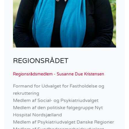
REGIONSRÅDET
Regionsrådsmedlem - Susanne Due Kristensen
Formand for Udvalget for Fastholdelse og
rekruttering
Medlem af Social- og Psykiatriudvalget
Medlem af den politiske følgegruppe Nyt
Hospital Nordsjælland
Medlem af Psykiatriudvalget Danske Regioner