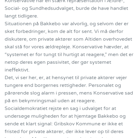
Konservative har en stærk repræsentation i Ældre-,
Social- og Sundhedsudvalget, burde de have handlet
langt tidligere.
Situationen på Bakkebo var alvorlig, og selvom der er
sket forbedringer, kom de alt for sent. Vi må derfor
diskutere, om private aktører som Altiden overhovedet
skal stå for vores ældrepleje. Konservative hævder, at
“systemet er for tungt til hurtigt at reagere,” men det er
netop deres egen passivitet, der gør systemet
ineffektivt.
Det, vi ser her, er, at hensynet til private aktører vejer
tungere end borgernes rettigheder. Personalet og
pårørende slog alarm i pressen, mens Konservative sad
på en bekymringsmail uden at reagere.
Socialdemokratiet rejste en sag i udvalget for at
undersøge muligheden for at hjemtage Bakkebo og
sende et klart signal: Gribskov Kommune er ikke et
fristed for private aktører, der ikke lever op til deres