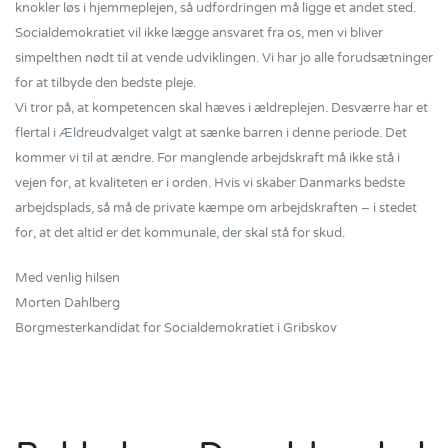
knokler løs i hjemmeplejen, så udfordringen må ligge et andet sted.
Socialdemokratiet vil ikke lægge ansvaret fra os, men vi bliver
simpelthen nødt til at vende udviklingen. Vi har jo alle forudsætninger
for at tilbyde den bedste pleje.
Vi tror på, at kompetencen skal hæves i ældreplejen. Desværre har et
flertal i Ældreudvalget valgt at sænke barren i denne periode. Det
kommer vi til at ændre. For manglende arbejdskraft må ikke stå i
vejen for, at kvaliteten er i orden. Hvis vi skaber Danmarks bedste
arbejdsplads, så må de private kæmpe om arbejdskraften – i stedet
for, at det altid er det kommunale, der skal stå for skud.
Med venlig hilsen
Morten Dahlberg
Borgmesterkandidat for Socialdemokratiet i Gribskov