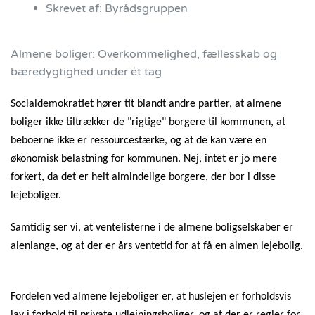
Skrevet af:
Byrådsgruppen
Almene boliger: Overkommelighed, fællesskab og
bæredygtighed under ét tag
Socialdemokratiet hører tit blandt andre partier, at almene
boliger ikke tiltrækker de "rigtige" borgere til kommunen, at
beboerne ikke er ressourcestærke, og at de kan være en
økonomisk belastning for kommunen. Nej, intet er jo mere
forkert, da det er helt almindelige borgere, der bor i disse
lejeboliger.
Samtidig ser vi, at ventelisterne i de almene boligselskaber er
alenlange, og at der er års ventetid for at få en almen lejebolig.
Fordelen ved almene lejeboliger er, at huslejen er forholdsvis
lav i forhold til private udlejningsboliger, og at der er regler for,