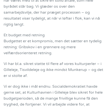
har været med til at sikre en solid aftale, som hele
byrådet står bag. Vi glæder os over den
samarbejdsvilje, der har præget processen – og
resultatet viser tydeligt, at når vi løfter i flok, kan vi nå
rigtig langt.
Et budget med retning
Budgettet er et kompromis, men det sætter en tydelig
retning: Gribskov i en grønnere og mere
velfærdsorienteret retning.
Vi har bl.a. sikret støtte til flere af vores kulturperler – i
Gilleleje, Tisvildeleje og ikke mindst Munkerup – og det
er vi stolte af.
Vi er dog ikke i mål endnu. Socialdemokratiet havde
gerne set, at Kulturhavnen i Gilleleje blev sikret for hele
budgetperioden, så de mange frivillige kunne få den
tryghed, de fortjener. Vi vil arbejde videre for, at