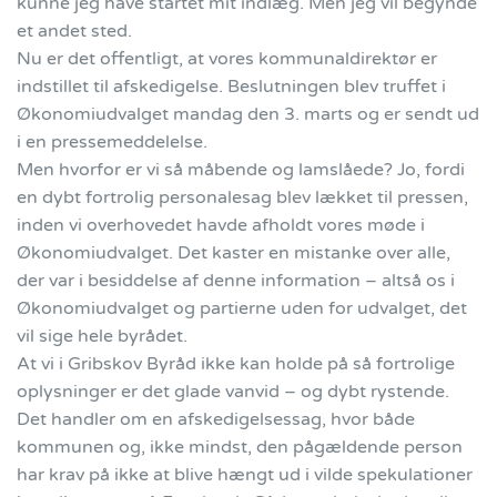
kunne jeg have startet mit indlæg. Men jeg vil begynde
et andet sted.
Nu er det offentligt, at vores kommunaldirektør er
indstillet til afskedigelse. Beslutningen blev truffet i
Økonomiudvalget mandag den 3. marts og er sendt ud
i en pressemeddelelse.
Men hvorfor er vi så måbende og lamslåede? Jo, fordi
en dybt fortrolig personalesag blev lækket til pressen,
inden vi overhovedet havde afholdt vores møde i
Økonomiudvalget. Det kaster en mistanke over alle,
der var i besiddelse af denne information – altså os i
Økonomiudvalget og partierne uden for udvalget, det
vil sige hele byrådet.
At vi i Gribskov Byråd ikke kan holde på så fortrolige
oplysninger er det glade vanvid – og dybt rystende.
Det handler om en afskedigelsessag, hvor både
kommunen og, ikke mindst, den pågældende person
har krav på ikke at blive hængt ud i vilde spekulationer