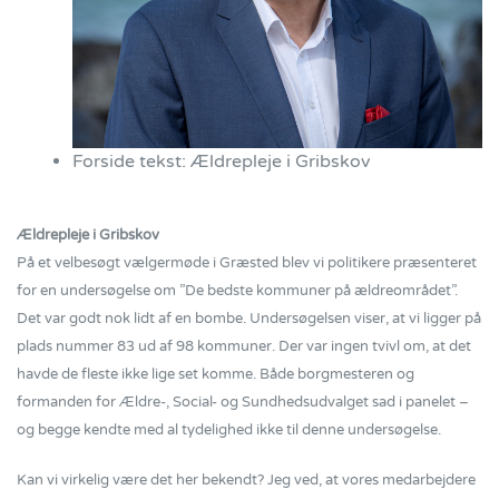
Forside tekst:
Ældrepleje i Gribskov
Ældrepleje i Gribskov
På et velbesøgt vælgermøde i Græsted blev vi politikere præsenteret
for en undersøgelse om ”De bedste kommuner på ældreområdet”.
Det var godt nok lidt af en bombe. Undersøgelsen viser, at vi ligger på
plads nummer 83 ud af 98 kommuner. Der var ingen tvivl om, at det
havde de fleste ikke lige set komme. Både borgmesteren og
formanden for Ældre-, Social- og Sundhedsudvalget sad i panelet –
og begge kendte med al tydelighed ikke til denne undersøgelse.
Kan vi virkelig være det her bekendt? Jeg ved, at vores medarbejdere