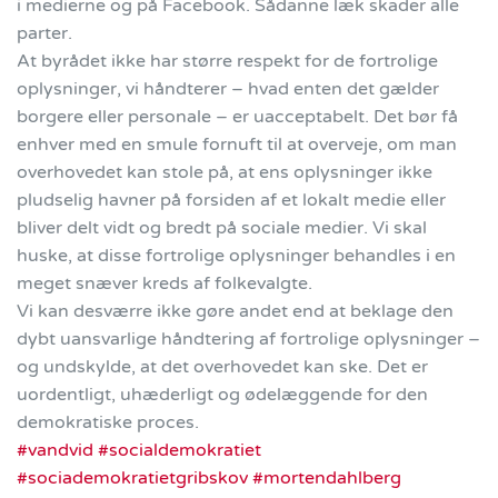
i medierne og på Facebook. Sådanne læk skader alle
parter.
At byrådet ikke har større respekt for de fortrolige
oplysninger, vi håndterer – hvad enten det gælder
borgere eller personale – er uacceptabelt. Det bør få
enhver med en smule fornuft til at overveje, om man
overhovedet kan stole på, at ens oplysninger ikke
pludselig havner på forsiden af et lokalt medie eller
bliver delt vidt og bredt på sociale medier. Vi skal
huske, at disse fortrolige oplysninger behandles i en
meget snæver kreds af folkevalgte.
Vi kan desværre ikke gøre andet end at beklage den
dybt uansvarlige håndtering af fortrolige oplysninger –
og undskylde, at det overhovedet kan ske. Det er
uordentligt, uhæderligt og ødelæggende for den
demokratiske proces.
#vandvid
#socialdemokratiet
#sociademokratietgribskov
#mortendahlberg