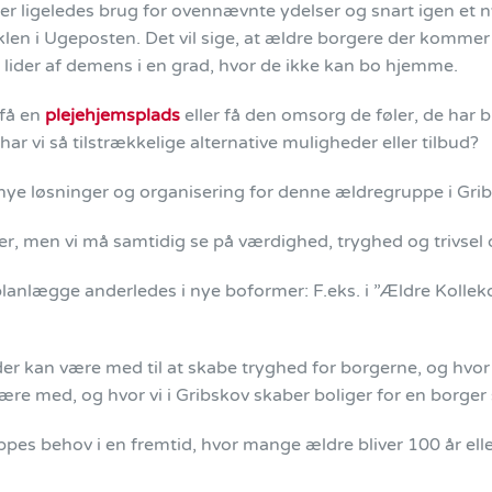
 her ligeledes brug for ovennævnte ydelser og snart igen et 
en i Ugeposten. Det vil sige, at ældre borgere der kommer i 
 lider af demens i en grad, hvor de ikke kan bo hjemme.
 få en
plejehjemsplads
eller få den omsorg de føler, de har b
ar vi så tilstrækkelige alternative muligheder eller tilbud?
 nye løsninger og organisering for denne ældregruppe i Grib
irker, men vi må samtidig se på værdighed, tryghed og trivse
g planlægge anderledes i nye boformer: F.eks. i
”Ældre Kollek
der kan være med til at skabe tryghed for borgerne, og hvor 
ære med, og hvor vi i Gribskov skaber boliger for en borge
ppes behov i en fremtid, hvor mange ældre bliver 100 år elle