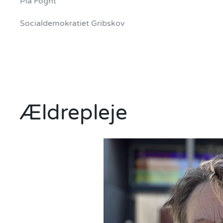
Pia Foght
Socialdemokratiet Gribskov
Ældrepleje