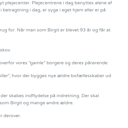
nyt plejecenter. Plejecentrene i dag benyttes alene af
betragtning i dag, er syge i eget hjem eller er på
rug for. Når man som Birgit er blevet 93 år og får at
skov.
l overfor vores ”gamle” borgere og deres pårørende.
oller”, hvor der bygges nye ældre bofællesskaber ud
der skabes indflydelse på indretning. Der skal
r som Birgit og mange andre ældre.
r derover.